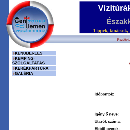
Vízitúr
Északk
Tippek, tanácsok, 
Kezdőold
KENUBÉRLÉS
KEMPING-
SZOLGÁLTATÁS
KERÉKPÁRTÚRA
GALÉRIA
Időpontok:
Igénylő neve:
Utazók száma:
Ebből gyerek: