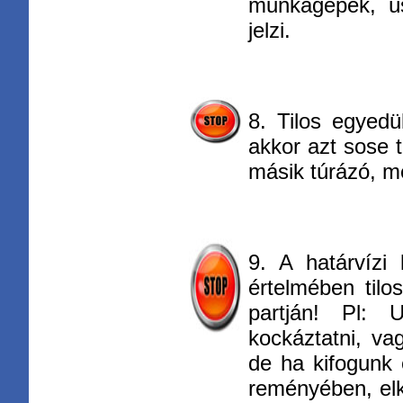
munkagépek, ús
jelzi.
8. Tilos egyedü
akkor azt sose 
másik túrázó, mé
9. A határvízi 
értelmében tilo
partján! Pl:
kockáztatni, va
de ha kifogunk 
reményében, elk