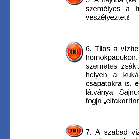
személyes a h
veszélyezteti!
6. Tilos a vízb
homokpadokon, k
szemetes zsákba
helyen a kuká
csapatokra is, e
látványa. Sajn
fogja „eltakarít
7. A szabad viz