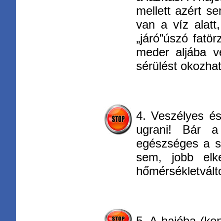
mellett azért s
van a víz alatt
„járó”úszó fatö
meder aljába v
sérülést okozhat
4. Veszélyes és 
ugrani! Bár 
egészséges a sz
sem, jobb elke
hőmérsékletválto
5. A hajóba (ke