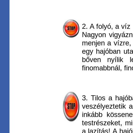
2. A folyó, a ví
Nagyon vigyázni
menjen a vízre,
egy hajóban utaz
bőven nyílik 
finomabbnál, fi
3. Tilos a hajób
veszélyeztetik a
inkább kössene
testrészeket, m
a lazítás! A haj