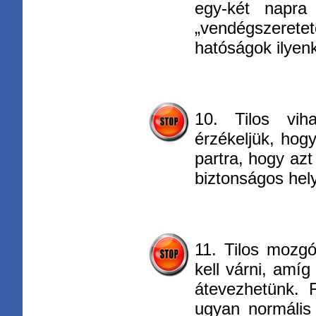
egy-két napra 
„vendégszeret
hatóságok ilyenk
10. Tilos vih
érzékeljük, hogy
partra, hogy azt
biztonságos hel
11. Tilos mozg
kell várni, amí
átevezhetünk. F
ugyan normáli