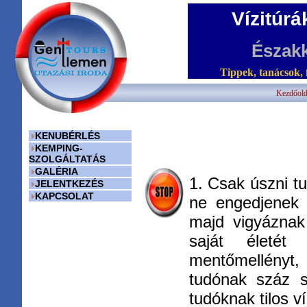
Vízitúr
Északk
Tippek, tanácsok, 
Kezdőold
KENUBÉRLÉS
KEMPING-
SZOLGÁLTATÁS
GALÉRIA
1. Csak úszni tu
JELENTKEZÉS
KAPCSOLAT
ne engedjenek 
majd vigyáznak
saját életét
mentőmellényt,
tudónak száz s
tudóknak tilos ví